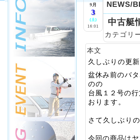
NEWS/B
9月
3
中古艇
(土)
16:01
カテゴリ
本文
久しぶりの更新
盆休み前のバタ
のの
台風１２号の行
おります。
さて久しぶりの
今回の商品はヤ