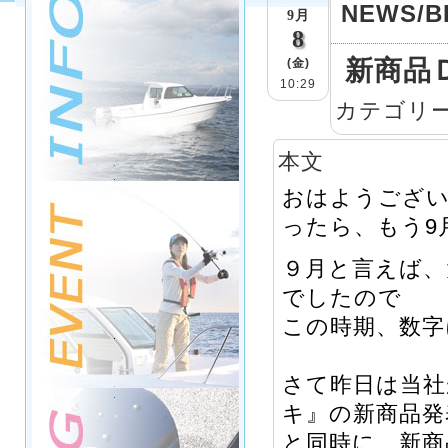
NEWS/B
9月
8
新商品
(金)
10:29
カテゴリ
本文
おはようござい
ったら、もう9
９月と言えば、
でしたので
この時期、数
さて昨日は当社
キ』の新商品発
と同時に、新商