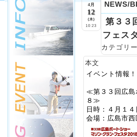
NEWS/B
4月
12
第３３
(木)
10:23
フェス
カテゴリ
本文
イベント情報！
≪第３３回広島
８≫
日時：４月１４
会場：広島市西