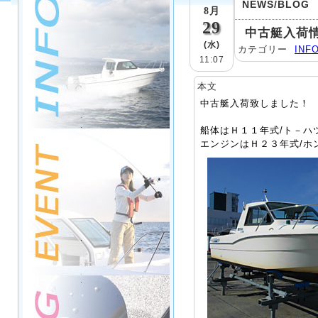
NEWS/BLOG
8月
29
中古艇入荷
(水)
カテゴリー
INF
11:07
本文
中古艇入荷致しました！
船体はＨ１１年式/ト－ハ
エンジンはＨ２３年式/ホ